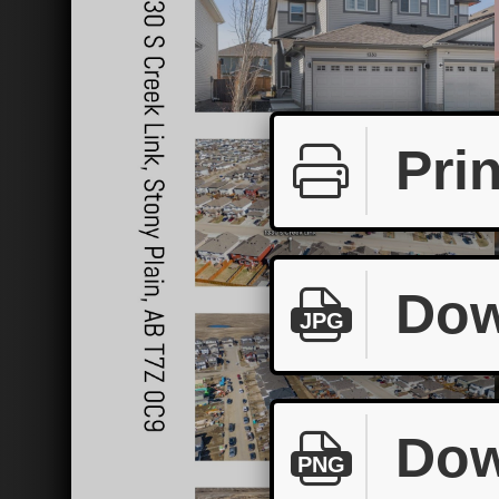
Prin
Dow
JPG
Dow
PNG