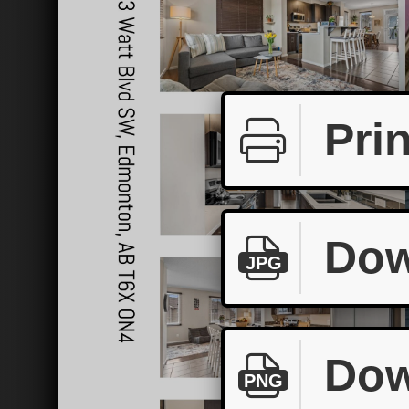
Prin
Dow
JPG
Dow
PNG