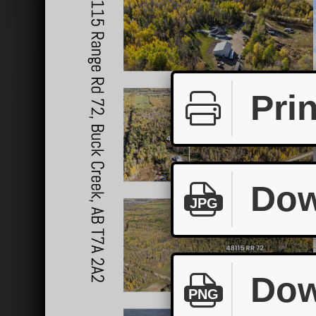
Prin
Dow
JPG
Dow
PNG