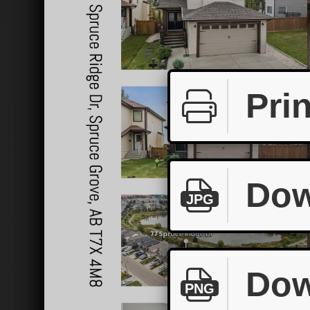
Prin
Dow
JPG
Dow
PNG